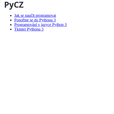
PyCZ
Jak se naučit programovat
Ponořme se do Pythonu 3
Programování v jazyce Python 3
Tkinter Pythonu 3